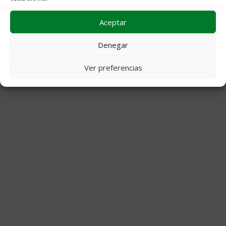
Aceptar
Archivos
Denegar
Ver preferencias
© 2026 Decoraciones Campos
• Creado con
GeneratePress