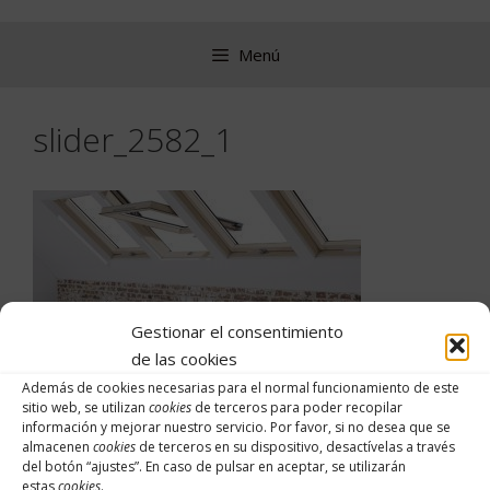
Saltar
al
Menú
contenido
slider_2582_1
Gestionar el consentimiento
de las cookies
Además de cookies necesarias para el normal funcionamiento de este
sitio web, se utilizan
cookies
de terceros para poder recopilar
información y mejorar nuestro servicio. Por favor, si no desea que se
almacenen
cookies
de terceros en su dispositivo, desactívelas a través
Buscar:
del botón “
ajustes
”. En caso de pulsar en aceptar, se utilizarán
estas
cookies
.