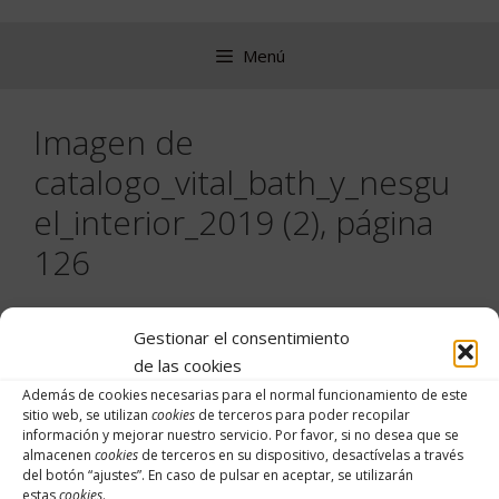
Saltar
al
Menú
contenido
Imagen de
catalogo_vital_bath_y_nesgu
el_interior_2019 (2), página
126
Gestionar el consentimiento
de las cookies
Además de cookies necesarias para el normal funcionamiento de este
sitio web, se utilizan
cookies
de terceros para poder recopilar
información y mejorar nuestro servicio. Por favor, si no desea que se
almacenen
cookies
de terceros en su dispositivo, desactívelas a través
del botón “
ajustes
”. En caso de pulsar en aceptar, se utilizarán
estas
cookies
.