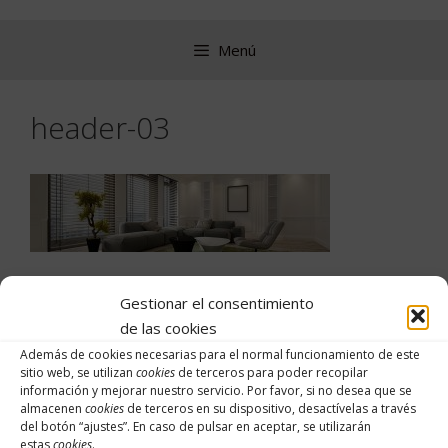
Saltar
al
Menú
contenido
header-03
Gestionar el consentimiento
de las cookies
Buscar:
Además de cookies necesarias para el normal funcionamiento de este
sitio web, se utilizan
cookies
de terceros para poder recopilar
información y mejorar nuestro servicio. Por favor, si no desea que se
almacenen
cookies
de terceros en su dispositivo, desactívelas a través
del botón “
ajustes
”. En caso de pulsar en aceptar, se utilizarán
Archivos
estas
cookies
.