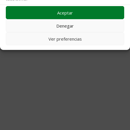
Aceptar
© 2026 Decoraciones Campos
• Creado con
GeneratePress
Denegar
Ver preferencias