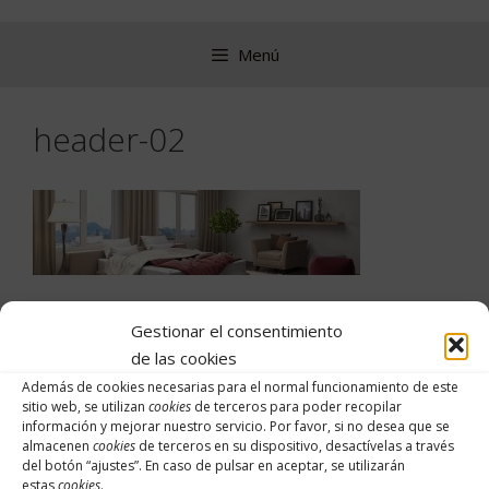
Saltar
al
Menú
contenido
header-02
Gestionar el consentimiento
de las cookies
Buscar:
Además de cookies necesarias para el normal funcionamiento de este
sitio web, se utilizan
cookies
de terceros para poder recopilar
información y mejorar nuestro servicio. Por favor, si no desea que se
almacenen
cookies
de terceros en su dispositivo, desactívelas a través
del botón “
ajustes
”. En caso de pulsar en aceptar, se utilizarán
Archivos
estas
cookies
.