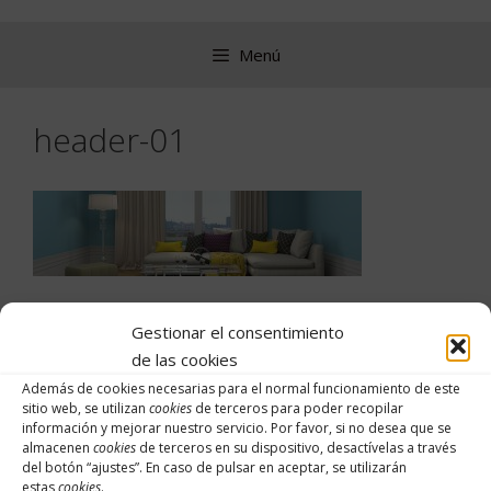
Saltar
al
Menú
contenido
header-01
Gestionar el consentimiento
de las cookies
Buscar:
Además de cookies necesarias para el normal funcionamiento de este
sitio web, se utilizan
cookies
de terceros para poder recopilar
información y mejorar nuestro servicio. Por favor, si no desea que se
almacenen
cookies
de terceros en su dispositivo, desactívelas a través
del botón “
ajustes
”. En caso de pulsar en aceptar, se utilizarán
Archivos
estas
cookies
.