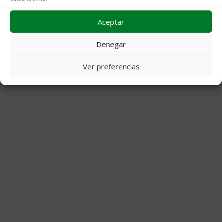
Aceptar
© 2026 Decoraciones Campos
• Creado con
GeneratePress
Denegar
Ver preferencias