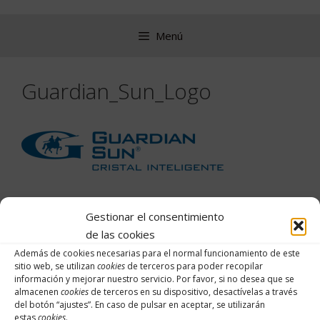
Saltar
al
Menú
contenido
Guardian_Sun_Logo
Gestionar el consentimiento
de las cookies
Buscar:
Además de cookies necesarias para el normal funcionamiento de este
sitio web, se utilizan
cookies
de terceros para poder recopilar
información y mejorar nuestro servicio. Por favor, si no desea que se
almacenen
cookies
de terceros en su dispositivo, desactívelas a través
Archivos
del botón “
ajustes
”. En caso de pulsar en aceptar, se utilizarán
estas
cookies
.