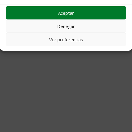
Aceptar
© 2026 Decoraciones Campos
• Creado con
GeneratePress
Denegar
Ver preferencias