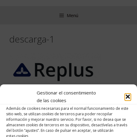
Saltar
al
Menú
contenido
descarga-1
Gestionar el consentimiento
de las cookies
Además de cookies necesarias para el normal funcionamiento de este
Buscar:
sitio web, se utilizan
cookies
de terceros para poder recopilar
información y mejorar nuestro servicio. Por favor, si no desea que se
almacenen
cookies
de terceros en su dispositivo, desactívelas a través
del botón “
ajustes
”. En caso de pulsar en aceptar, se utilizarán
estas
cookies
.