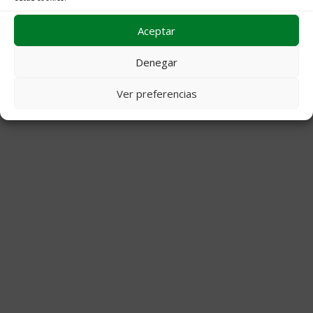
Archivos
Aceptar
Denegar
© 2026 Decoraciones Campos
• Creado con
GeneratePress
Ver preferencias