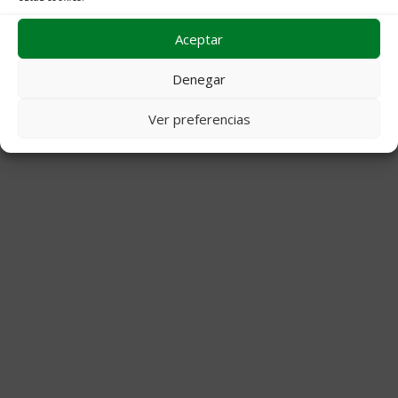
Archivos
Aceptar
© 2026 Decoraciones Campos
• Creado con
GeneratePress
Denegar
Ver preferencias