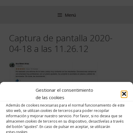
Saltar
al
Menú
contenido
Captura de pantalla 2020-
04-18 a las 11.26.12
Gestionar el consentimiento
de las cookies
Además de cookies necesarias para el normal funcionamiento de este
Buscar:
sitio web, se utilizan
cookies
de terceros para poder recopilar
información y mejorar nuestro servicio. Por favor, si no desea que se
almacenen
cookies
de terceros en su dispositivo, desactívelas a través
del botón “
ajustes
”. En caso de pulsar en aceptar, se utilizarán
estas
cookies
.