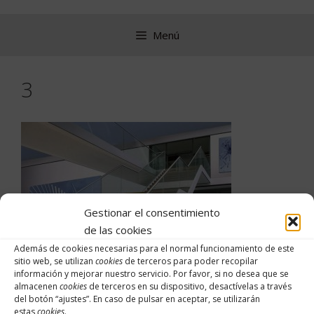
Saltar
al
Menú
contenido
3
Gestionar el consentimiento
de las cookies
Además de cookies necesarias para el normal funcionamiento de este
sitio web, se utilizan
cookies
de terceros para poder recopilar
información y mejorar nuestro servicio. Por favor, si no desea que se
almacenen
cookies
de terceros en su dispositivo, desactívelas a través
del botón “
ajustes
”. En caso de pulsar en aceptar, se utilizarán
estas
cookies
.