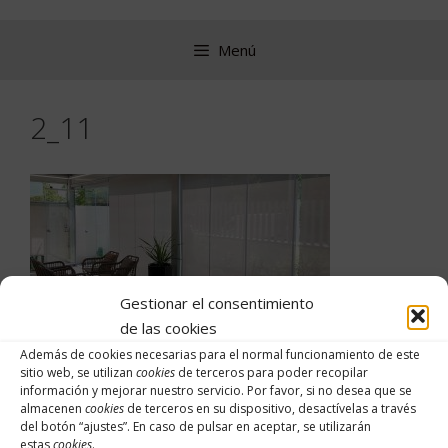
Saltar
al
Menú
contenido
2_11
Gestionar el consentimiento
de las cookies
Además de cookies necesarias para el normal funcionamiento de este
sitio web, se utilizan
cookies
de terceros para poder recopilar
información y mejorar nuestro servicio. Por favor, si no desea que se
Buscar:
almacenen
cookies
de terceros en su dispositivo, desactívelas a través
del botón “
ajustes
”. En caso de pulsar en aceptar, se utilizarán
estas
cookies
.