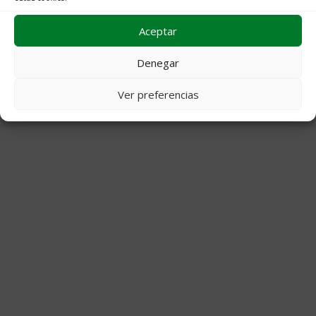
Aceptar
Archivos
Denegar
© 2026 Decoraciones Campos
• Creado con
GeneratePress
Ver preferencias