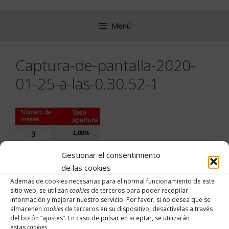
Saltar
al
Menú
contenido
Captura-de-pantalla-2020-
01-25-a-las-0.30.52-1
Gestionar el consentimiento
de las cookies
Además de cookies necesarias para el normal funcionamiento de este
sitio web, se utilizan
cookies
de terceros para poder recopilar
información y mejorar nuestro servicio. Por favor, si no desea que se
almacenen
cookies
de terceros en su dispositivo, desactívelas a través
del botón “
ajustes
”. En caso de pulsar en aceptar, se utilizarán
estas
cookies
.